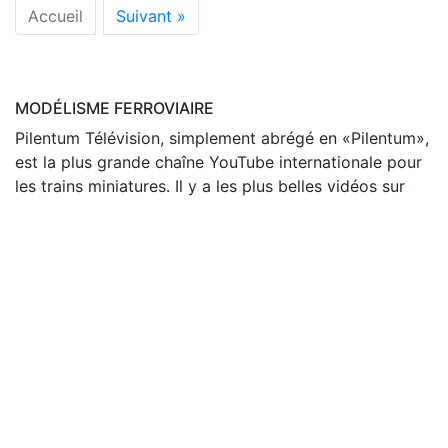
Accueil
Suivant »
MODÉLISME FERROVIAIRE
Pilentum Télévision, simplement abrégé en «Pilentum»,
est la plus grande chaîne YouTube internationale pour
les trains miniatures. Il y a les plus belles vidéos sur
des réseaux ferroviaires et des modèles réduits.
VIDÉOS CLASSÉES PAR ANNÉE DE PRODUCTION
2013 (14)
2014 (3)
2015 (1)
2016 (30)
2017 (25)
2018 (39)